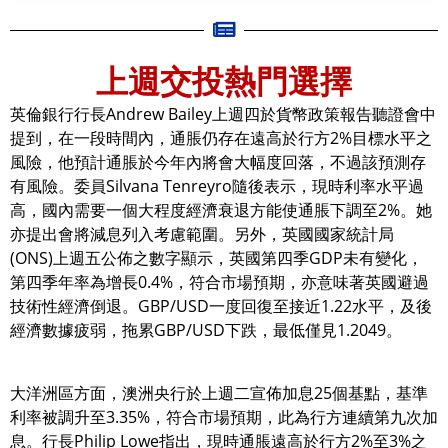
上週交投熱門選擇
英倫銀行行長Andrew Bailey上週四於貨幣政策報告聽證會中
提到，在一段時間內，通脹仍存在遠高於行方2%目標水平之
風險，他預計通脹於今年內將會大幅度回落，不過該預測存
有風險。委員Silvana Tenreyro隨後表示，現時利率水平過
高，國內需要一個大程度經濟衰退方能使通脹下調至2%。她
亦提出會將減息列入考慮範圍。另外，英國國家統計局
(ONS)上週五公佈之數字顯示，英國第四季GDP未有變化，
第四季年率為增長0.4%，符合市場預期，亦意味著英國避過
技術性經濟倒退。GBP/USD一度回復至接近1.22水平，及後
經濟數據疲弱，拖累GBP/USD下跌，最低僅見1.2049。
大洋洲區方面，澳洲央行於上週二宣佈加息25個基點，基準
利率被調升至3.35%，符合市場預期，此為行方連續第九次加
息。行長Philip Lowe指出，現時通脹遠高於行方2%至3%之