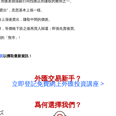
，而匯差就係銀行同找換店所賺取的費用之一。
入/賣出”，意思基本上係一樣。
等待上漲後賣出，賺取中間的價差。
貨幣，等價格下跌之後再買入歸還；即係先賣後買。
的「熊市」!
專頁
以獲取最新資訊！
外匯交易新手？
立即登記免費網上外匯投資講座 >
爲何選擇我們？