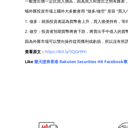
一般賣出價一定比買入價高，因為買入和賣出之間有匯差
喺外匯投資市場上國外大多數會用 “做多/做空” 形容 “買
1. 做多：就係投資者認為貨幣會上升，買入後便持有，
2. 做空：投資者預期貨幣將會下跌，將賣出手中借入的
因為外匯市場可以雙向操作從而獲利或虧損，所以沒有所謂
查看原文：
https://bit.ly/3QGH9Yi
Like
樂天證券香港 Rakuten Securities HK Facebook