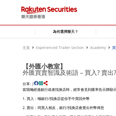
為何選擇樂天？
主頁
Experienced Trader Section
Academy
買
【外匯小教室】
外匯買賣智識及術語 – 買入? 賣出
分享: |
當我哋經過銀行或者找換店時，經常會見到匯率告示牌顯示買
1. 買入：喺銀行/找換店從你手中買回外幣
2. 賣出：同買入相反，銀行/找換店會賣出外幣俾您