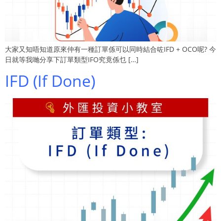
大家又知唔知道原來仲有一種訂單係可以同時結合咗IFD + OCO呢? 今
日就等我哋分享下訂單類型IFO究竟係乜 […]
IFD (If Done)