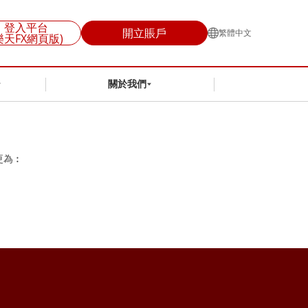
登入平台
開立賬戶
繁體中文
樂天FX網頁版)
關於我們
更為︰