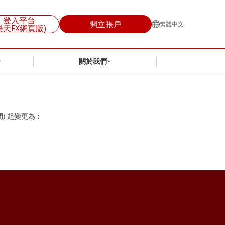
登入平台
開立賬戶
繁體中文
樂天FX網頁版)
關於我們
間) 起變更為︰