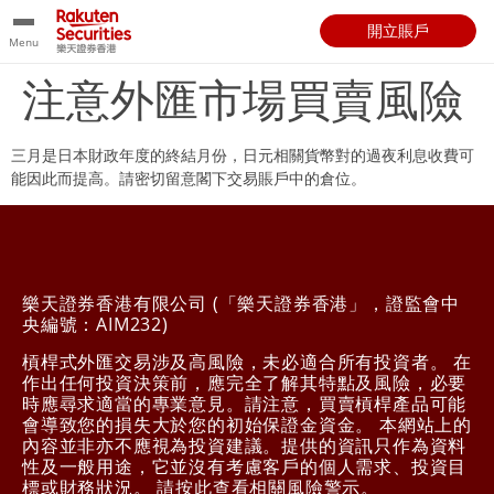
開立賬戶
Menu
注意外匯市場買賣風險
三月是日本財政年度的終結月份，日元相關貨幣對的過夜利息收費可
能因此而提高。請密切留意閣下交易賬戶中的倉位。
樂天證券香港有限公司 (「樂天證券香港」，證監會中
央編號：AIM232)
槓桿式外匯交易涉及高風險，未必適合所有投資者。 在
作出任何投資決策前，應完全了解其特點及風險，必要
時應尋求適當的專業意見。請注意，買賣槓桿產品可能
會導致您的損失大於您的初始保證金資金。 本網站上的
內容並非亦不應視為投資建議。提供的資訊只作為資料
性及一般用途，它並沒有考慮客戶的個人需求、投資目
標或財務狀況。 請
按此
查看相關風險警示。