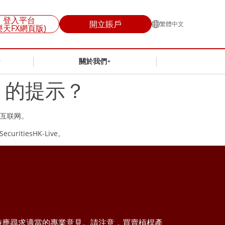
登入平台
開立賬戶
繁體中文
樂天FX網頁版)
關於我們
」的提示？
到互联网。
tiesHK-Live。
時應尋求適當的專業意見。請注意，買賣槓桿產