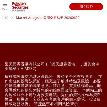
開立賬戶
Menu
主頁
Market Analysis: 每周交易點子 20260622
樂天證券香港有限公司 (「樂天證券香港」，證監會中
央編號：AIM232)
槓桿式外匯交易涉及高風險，未必適合所有投資者。 在
作出任何投資決策前，應完全了解其特點及風險，必要
時應尋求適當的專業意見。請注意，買賣槓桿產品可能
會導致您的損失大於您的初始保證金資金。 本網站上的
內容並非亦不應視為投資建議。提供的資訊只作為資料
性及一般用途，它並沒有考慮客戶的個人需求、投資目
標或財務狀況。 請
按此
查看相關風險警示。