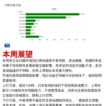
本周展望
本周美元兌日圓市場預計將持續受中東局勢、原油價格、美國利率及
外匯干預預期等多重因素交織影響。美伊談判消息仍混亂不清，是否
達成協議仍不明朗，但與上周相比未見重大變化。
市場仍易受新聞標題影響，預計在缺乏明確方向的情況下，維持區間
震盪格局。
上行方面，接近160時，日本當局的強烈干預預期形成壓力。上周亦
顯示159後段存在明顯阻力，不僅實需資金，演算法交易亦因應當局
立場進行回補賣出，限制上行空間。
下行方面，中東局勢不確定性支撐油價維持高位，「避險美元買盤」
成為支撐。此外，油價上漲引發通脹憂慮，加強市場對年內加息的預