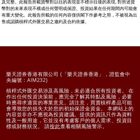
及完整。此報告所載貨幣對以往的表現並不標示往後的表現, 對所述貨
幣對的未來表現不構成任何聲明或保證。投資結果在任何期間內可能會
有重大變化。此報告所載的任何內容僅供閣下作參考之用，不被視為出
售或認購槓桿式外匯交易之邀約及合約依據。
樂天證券香港有限公司 (「樂天證券香港」，證監會中
央編號：AIM232)
槓桿式外匯交易涉及高風險，未必適合所有投資者。 在
作出任何投資決策前，應完全了解其特點及風險，必要
時應尋求適當的專業意見。請注意，買賣槓桿產品可能
會導致您的損失大於您的初始保證金資金。 本網站上的
內容並非亦不應視為投資建議。提供的資訊只作為資料
性及一般用途，它並沒有考慮客戶的個人需求、投資目
標或財務狀況。 請
按此
查看相關風險警示。