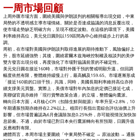
一周市場回顧
上周外匯市場方面，圍繞美國與伊朗談判的相關報導出現交錯，中東
局勢的不透明感主導市場情緒。關於是否達成協議的消息反覆出現，
使市場走勢缺乏明確方向，呈現不穩定波動。在這樣的環境下，美國
利率維持高位，美元兌日圓則以159區間為中心維持緩步上行的基
調。
周初，在市場對美國與伊朗談判取得進展的期待推動下，風險偏好上
升，股市延續強勢；其後，圍繞霍爾木兹海峽控制權及核談判的美伊
雙方發言出現分歧，再度強化了市場對協議前景的不確定性。
美元兌日圓在接近160時，市場對外匯干預的警戒明顯升溫，但回調
幅度依然有限，整體維持緩慢上行，最高觸及159.65。市場逐漸形成
「接近160前的口頭干預」共識，同時，美國長期利率維持高位亦持
續支撐美元買盤。實際上，美債市場對年內加息的定價已接近七成，
美聯儲官員亦維持「現行貨幣政策合適」的立場，整體偏向鷹派。
轉向日本方面，4月核心CPI（扣除生鮮與能源）年率升至+2.8%，10
年期通脹預期亦維持在2.2%以上。植田行長指出需綜合評估油價上升
影響，但市場普遍認為6月會議除加息0.25%外，亦可能視情況加快加
息節奏。不過，由於市場已對日本央行鷹派轉向有所預期，日圓升值
反應相對有限。
總體而言，本周市場主要圍繞「中東局勢不確定 → 原油波動 → 通脹