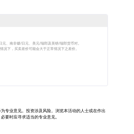
日元、南非锾/日元、美元/瑞郎及英镑/瑞郎货币对。
场情况下，买卖差价可能会大于正常情况下之差价。
释为专业意见。投资涉及风险。浏览本活动的人士或在作出
。必要时应寻求适当的专业意见。