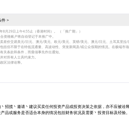
件 >
26年8月29日上午4:55止（香港时间）。 （「推广期」）
），合资格账户将自动登记于本推广中。
卖差价交易美元/日元、澳元/美元、欧元/美元、英镑/美元、澳元/日元、土耳其里拉/
况，包括但不限于在特低流通量、高波动性、突发新闻及/或公众假期的情况。在极端市
订有关条款和条件，而毋须事先作出通知。
，并对所有人士具约束力。
行政区法律诠释。
约丶招揽丶邀请丶建议买卖任何投资产品或投资决策之依据，亦不应被诠
关产品或服务是否适合本身的情况包括财务状况及需要丶投资目标及经验