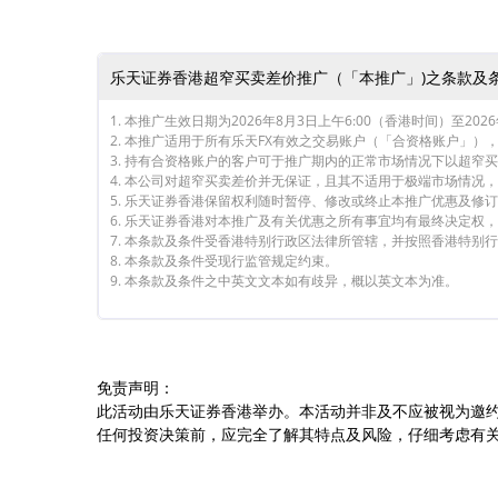
乐天证券香港超窄买卖差价推广（「本推广」)之条款及条
1. 本推广生效日期为2026年8月3日上午6:00（香港时间）至20
2. 本推广适用于所有乐天FX有效之交易账户（「合资格账户」
3. 持有合资格账户的客户可于推广期内的正常市场情况下以超窄买
4. 本公司对超窄买卖差价并无保证，且其不适用于极端市场情
5. 乐天证券香港保留权利随时暂停、修改或终止本推广优惠及修
6. 乐天证券香港对本推广及有关优惠之所有事宜均有最终决定权
7. 本条款及条件受香港特别行政区法律所管辖，并按照香港特别
8. 本条款及条件受现行监管规定约束。
9. 本条款及条件之中英文文本如有歧异，概以英文本为准。
免责声明：
此活动由乐天证券香港举办。本活动并非及不应被视为邀
任何投资决策前，应完全了解其特点及风险，仔细考虑有