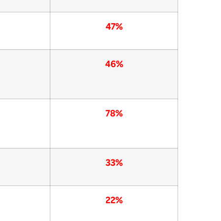
47%
46%
78%
33%
22%